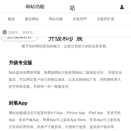
响站功能
概述
建设网站
网站功能
封装APP
升级和扩展
登录
首页
全部应用
加载中，请稍后...
注册
开发类型
升级和扩展
进入超级后台
赋予你的网站更高的能力，以更出色助力你的业务发展。
联系销售部门
功能
开始免费使用
升级专业版
价格
响站提供免费使用版，免费版网站只能使用响站二级域名访问， 升级专业
案例
版后，可以绑定客户自己的独立域名，以及去除响站广告，同时拥有更大
的空间和流量，并获得一对一客服支持。
支持
封装App
社区
网站创建成功后可设置封装4个App，iPhone App、iPad App、安卓手机
合作
App、安卓平板App，苹果App可上架至App Store，安卓App可上架至各
大安卓应用市场，供用户下载安装，方便用户使用，提高用户留存率。