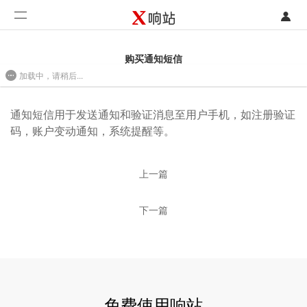
登录
首页
购买通知短信
加载中，请稍后...
注册
开发类型
2017-05-18 13:57
联系销售部门
功能
通知短信用于发送通知和验证消息至用户手机，如注册验证
码，账户变动通知，系统提醒等。
开始免费使用
价格
上一篇
案例
下一篇
支持
社区
合作
免费使用响站