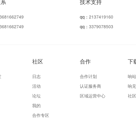
联系
技术支持
3681662749
qq：
2137419160
3681662749
qq：
3379078503
社区
合作
下
堂
日志
合作计划
响站
活动
认证服务商
响见
论坛
区域运营中心
社区
我的
合作专区