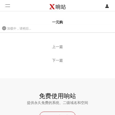
登录
首页
一元购
加载中，请稍后...
注册
开发类型
2016/08/01 10:37
联系销售部门
功能
上一篇
开始免费使用
价格
下一篇
案例
支持
社区
免费使用响站
提供永久免费的系统、二级域名和空间
合作