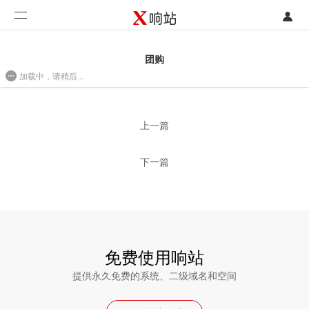
登录
首页
团购
加载中，请稍后...
注册
开发类型
2016/08/01 10:37
联系销售部门
功能
上一篇
开始免费使用
价格
下一篇
案例
支持
社区
免费使用响站
提供永久免费的系统、二级域名和空间
合作