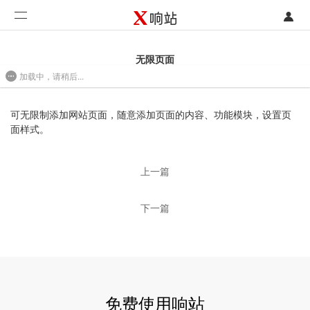
登录
首页
无限页面
加载中，请稍后...
注册
开发类型
2017-05-18 13:46
联系销售部门
功能
可无限制添加网站页面，随意添加页面的内容、功能模块，设置页
面样式。
开始免费使用
价格
上一篇
案例
下一篇
支持
社区
合作
免费使用响站