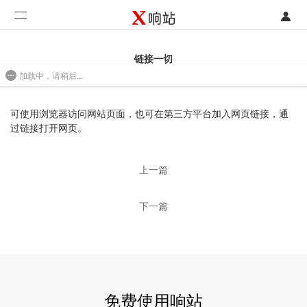
登录
首页
链接一切
加载中，请稍后...
注册
开发类型
2017-05-18 13:46
联系销售部门
功能
可使用浏览器访问网站页面，也可在第三方平台加入网页链接，通
过链接打开网页。
开始免费使用
价格
上一篇
案例
下一篇
支持
社区
合作
免费使用响站