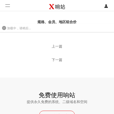
登录
首页
规格、会员、地区组合价
加载中，请稍后...
注册
开发类型
2016/08/01 10:28
联系销售部门
功能
上一篇
开始免费使用
价格
下一篇
案例
支持
社区
免费使用响站
提供永久免费的系统、二级域名和空间
合作