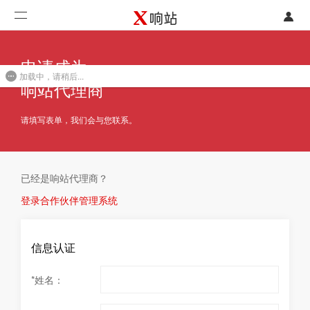
登录
首页
申请成为
加载中，请稍后...
注册
开发类型
响站代理商
联系销售部门
功能
请填写表单，我们会与您联系。
开始免费使用
价格
已经是响站代理商？
案例
登录合作伙伴管理系统
支持
信息认证
社区
*
姓名：
合作