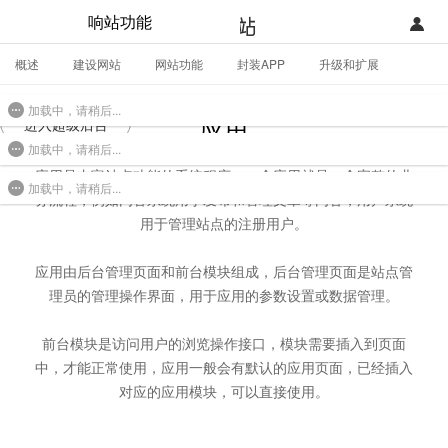
响站功能
概述
建设网站
网站功能
封装APP
升级和扩展
登录
首页
全部应用
加载中，请稍后...
注册
开发类型
应用
进入超级后台
加载中，请稍后...
联系销售部门
功能
应用是丰富站点功能的系统程序，一个应用就是一个完整的业
加载中，请稍后...
务流程，例如内容系统用于发布和管理文章等内容，用户系统
开始免费使用
价格
用于管理站点的注册用户。
案例
应用由后台管理页面和前台模块组成，后台管理页面是站点管
理员的管理操作界面，用于应用的参数设置或数据管理。
支持
前台模块是访问用户的浏览操作接口，模块需要插入到页面
社区
中，才能正常使用，应用一般会有默认的应用页面，已经插入
对应的应用模块，可以直接使用。
合作