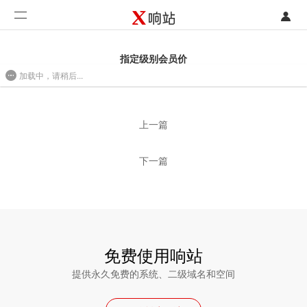
登录
首页
指定级别会员价
加载中，请稍后...
注册
开发类型
2016/08/01 10:27
联系销售部门
功能
上一篇
开始免费使用
价格
下一篇
案例
支持
社区
免费使用响站
提供永久免费的系统、二级域名和空间
合作