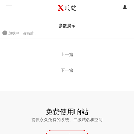
登录
首页
参数展示
加载中，请稍后...
注册
开发类型
2016/08/01 09:58
联系销售部门
功能
上一篇
开始免费使用
价格
下一篇
案例
支持
社区
免费使用响站
提供永久免费的系统、二级域名和空间
合作