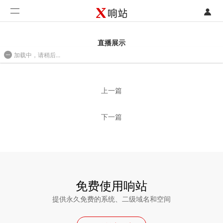
登录
首页
直播展示
加载中，请稍后...
注册
开发类型
2016/08/01 09:52
联系销售部门
功能
上一篇
开始免费使用
价格
下一篇
案例
支持
社区
免费使用响站
提供永久免费的系统、二级域名和空间
合作