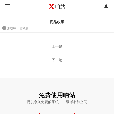
登录
首页
商品收藏
加载中，请稍后...
注册
开发类型
2016/08/01 09:51
联系销售部门
功能
上一篇
开始免费使用
价格
下一篇
案例
支持
社区
免费使用响站
提供永久免费的系统、二级域名和空间
合作