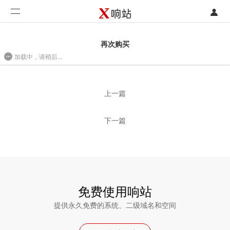
登录
首页
再次购买
加载中，请稍后...
注册
开发类型
2016/08/01 09:35
联系销售部门
功能
上一篇
开始免费使用
价格
下一篇
案例
支持
社区
免费使用响站
提供永久免费的系统、二级域名和空间
合作