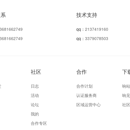
联系
技术支持
3681662749
qq：
2137419160
3681662749
qq：
3379078503
社区
合作
下
堂
日志
合作计划
响站
活动
认证服务商
响见
论坛
区域运营中心
社区
我的
合作专区