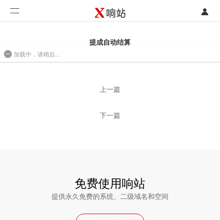
登录
首页
提成自动结算
加载中，请稍后...
注册
开发类型
2016/09/01 15:10
联系销售部门
功能
上一篇
开始免费使用
价格
下一篇
案例
支持
社区
免费使用响站
提供永久免费的系统、二级域名和空间
合作