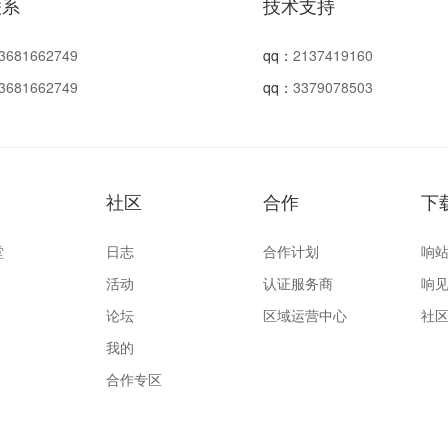
联系
技术支持
3681662749
qq：
2137419160
3681662749
qq：
3379078503
社区
合作
下
堂
日志
合作计划
响站
活动
认证服务商
响见
论坛
区域运营中心
社区
我的
合作专区