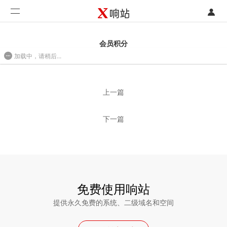
登录
首页
会员积分
加载中，请稍后...
注册
开发类型
2016/08/01 10:45
联系销售部门
功能
上一篇
开始免费使用
价格
下一篇
案例
支持
社区
免费使用响站
提供永久免费的系统、二级域名和空间
合作