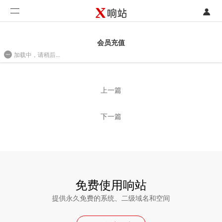
登录
首页
会员充值
加载中，请稍后...
注册
开发类型
2016/08/01 10:44
联系销售部门
功能
上一篇
开始免费使用
价格
下一篇
案例
支持
社区
免费使用响站
提供永久免费的系统、二级域名和空间
合作