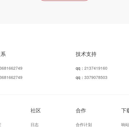
联系
技术支持
3681662749
qq：
2137419160
3681662749
qq：
3379078503
社区
合作
下
堂
日志
合作计划
响站