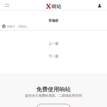
登录
首页
市场价
加载中，请稍后...
注册
开发类型
2016/08/01 09:58
联系销售部门
功能
上一篇
开始免费使用
价格
下一篇
案例
支持
社区
免费使用响站
提供永久免费的系统、二级域名和空间
合作