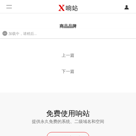
登录
首页
商品品牌
加载中，请稍后...
注册
开发类型
2016/08/01 09:43
联系销售部门
功能
上一篇
开始免费使用
价格
下一篇
案例
支持
社区
免费使用响站
提供永久免费的系统、二级域名和空间
合作