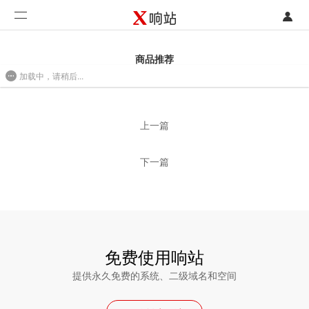
登录
首页
商品推荐
加载中，请稍后...
注册
开发类型
2016/08/01 09:42
联系销售部门
功能
上一篇
开始免费使用
价格
下一篇
案例
支持
社区
免费使用响站
提供永久免费的系统、二级域名和空间
合作