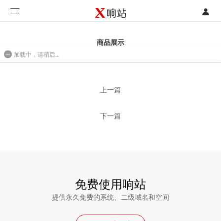
登录
首页
商品展示
加载中，请稍后...
注册
开发类型
2016/08/01 09:36
联系销售部门
功能
上一篇
开始免费使用
价格
下一篇
案例
支持
社区
免费使用响站
提供永久免费的系统、二级域名和空间
合作