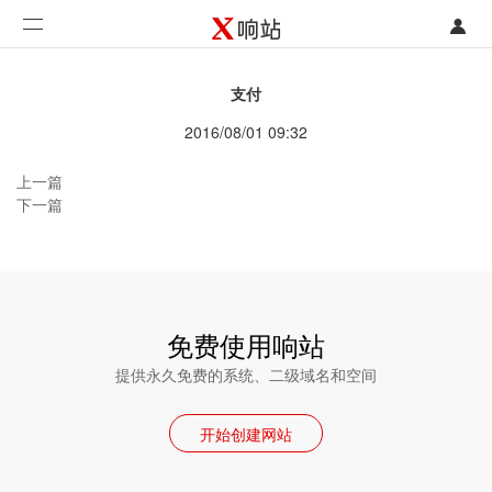
登录
首页
支付
注册
开发类型
2016/08/01 09:32
联系销售部门
功能
上一篇
下一篇
开始免费使用
价格
案例
免费使用响站
支持
提供永久免费的系统、二级域名和空间
社区
开始创建网站
合作