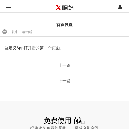
登录
首页
首页设置
加载中，请稍后...
注册
开发类型
2017-05-18 13:53
联系销售部门
功能
自定义App打开后的第一个页面。
开始免费使用
价格
上一篇
案例
下一篇
支持
社区
合作
免费使用响站
提供永久免费的系统、二级域名和空间