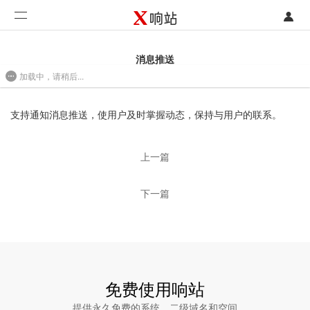
登录
首页
消息推送
加载中，请稍后...
注册
开发类型
2017-05-18 13:50
联系销售部门
功能
支持通知消息推送，使用户及时掌握动态，保持与用户的联系。
开始免费使用
价格
上一篇
案例
下一篇
支持
社区
合作
免费使用响站
提供永久免费的系统、二级域名和空间