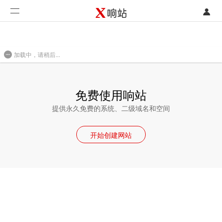
登录
首页
加载中，请稍后...
注册
开发类型
联系销售部门
功能
免费使用响站
开始免费使用
价格
提供永久免费的系统、二级域名和空间
案例
开始创建网站
支持
社区
合作