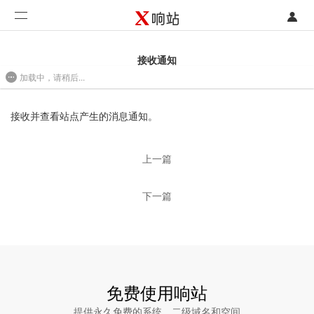
登录
首页
接收通知
加载中，请稍后...
注册
开发类型
2017-05-18 11:57
联系销售部门
功能
接收并查看站点产生的消息通知。
开始免费使用
价格
上一篇
案例
下一篇
支持
社区
合作
免费使用响站
提供永久免费的系统、二级域名和空间