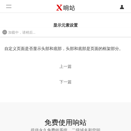
登录
首页
显示元素设置
加载中，请稍后...
注册
开发类型
2017-05-18 11:54
联系销售部门
功能
自定义页面是否显示头部和底部，头部和底部是页面的框架部分。
开始免费使用
价格
上一篇
案例
下一篇
支持
社区
合作
免费使用响站
提供永久免费的系统、二级域名和空间