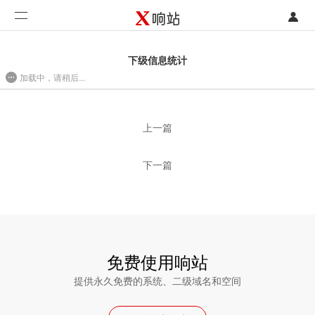
登录
首页
下级信息统计
加载中，请稍后...
注册
开发类型
2016/09/01 15:09
联系销售部门
功能
上一篇
开始免费使用
价格
下一篇
案例
支持
社区
免费使用响站
提供永久免费的系统、二级域名和空间
合作