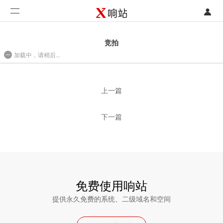
登录
首页
竞拍
加载中，请稍后...
注册
开发类型
2016/08/01 10:39
联系销售部门
功能
上一篇
开始免费使用
价格
下一篇
案例
支持
社区
免费使用响站
提供永久免费的系统、二级域名和空间
合作